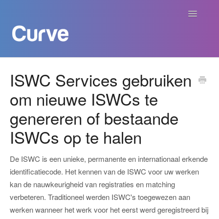
Navigatie
aan/uit
Curve Academy
ISWC Services gebruiken
om nieuwe ISWCs te
Curve voor Creators
genereren of bestaande
Curve voor Labels
ISWCs op te halen
Curve voor Publishers
De ISWC is een unieke, permanente en internationaal erkende
Betalingen
identificatiecode. Het kennen van de ISWC voor uw werken
kan de nauwkeurigheid van registraties en matching
Contact
verbeteren. Traditioneel werden ISWC's toegewezen aan
werken wanneer het werk voor het eerst werd geregistreerd bij