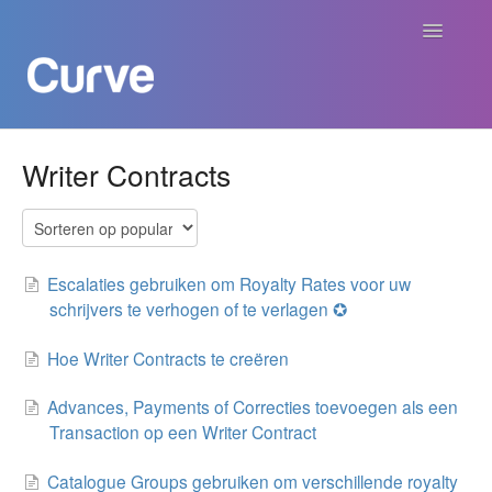
Navigatie
aan/uit
Curve Academy
Writer Contracts
Curve voor Creators
Curve voor Labels
Escalaties gebruiken om Royalty Rates voor uw
schrijvers te verhogen of te verlagen ✪
Curve voor Publishers
Hoe Writer Contracts te creëren
Betalingen
Advances, Payments of Correcties toevoegen als een
Transaction op een Writer Contract
Contact
Catalogue Groups gebruiken om verschillende royalty