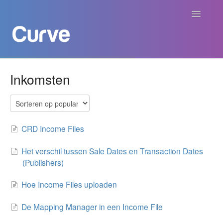
Navigatie
aan/uit
Curve Academy
Inkomsten
Curve voor Creators
Curve voor Labels
CRD Income Files
Curve voor Publishers
Het verschil tussen Sale Dates en Transaction Dates
(Publishers)
Betalingen
Hoe Income Files uploaden
Contact
De Mapping Manager in een Income File