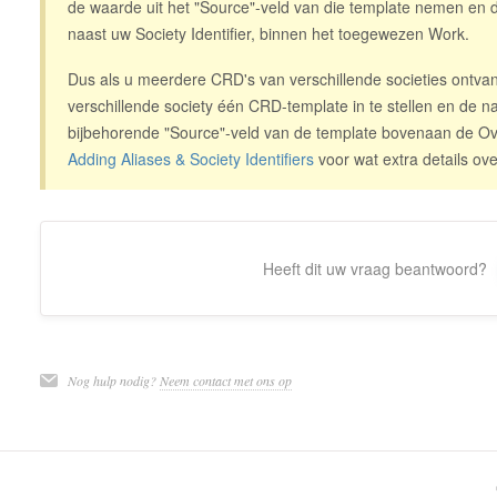
de waarde uit het "Source"-veld van die template nemen en d
naast uw Society Identifier, binnen het toegewezen Work.
Dus als u meerdere CRD's van verschillende societies ontva
verschillende society één CRD-template in te stellen en de n
bijbehorende "Source"-veld van de template bovenaan de Ov
Adding Aliases & Society Identifiers
voor wat extra details ove
Heeft dit uw vraag beantwoord?
Nog hulp nodig?
Neem contact met ons op