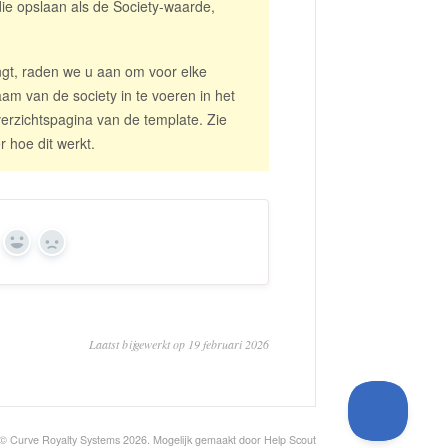
ie opslaan als de Society-waarde,
ngt, raden we u aan om voor elke
aam van de society in te voeren in het
erzichtspagina van de template. Zie
r hoe dit werkt.
Ja
Nee
Laatst bijgewerkt op 19 februari 2026
© Curve Royalty Systems 2026.
Mogelijk gemaakt door
Help Scout