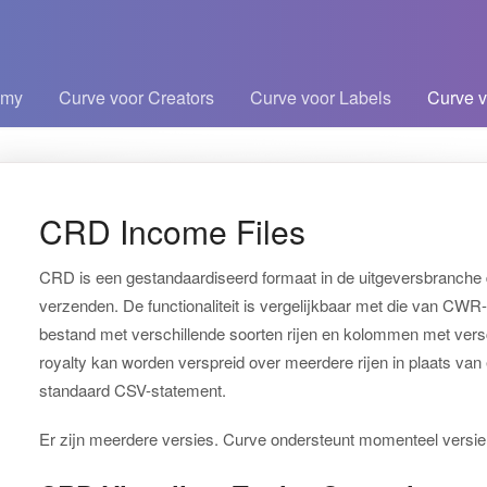
emy
Curve voor Creators
Curve voor Labels
Curve v
kelen
CRD Income Files
CRD is een gestandaardiseerd formaat in de uitgeversbranche 
verzenden. De functionaliteit is vergelijkbaar met die van CW
bestand met verschillende soorten rijen en kolommen met vers
royalty kan worden verspreid over meerdere rijen in plaats van e
standaard CSV-statement.
Er zijn meerdere versies. Curve ondersteunt momenteel versie 2