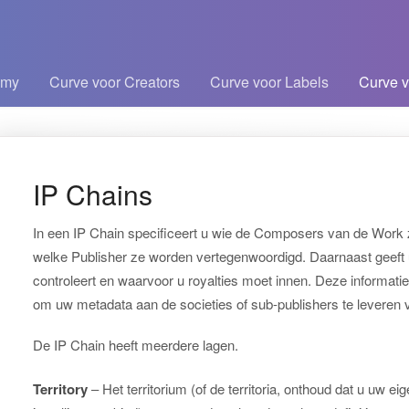
emy
Curve voor Creators
Curve voor Labels
Curve v
kelen
IP Chains
In een IP Chain specificeert u wie de Composers van de Work z
welke Publisher ze worden vertegenwoordigd. Daarnaast geeft 
controleert en waarvoor u royalties moet innen. Deze informatie 
om uw metadata aan de societies of sub-publishers te leveren
De IP Chain heeft meerdere lagen.
Territory
– Het territorium (of de territoria, onthoud dat u uw e