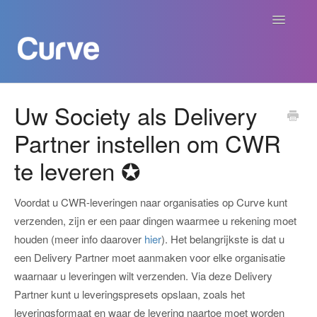
Navigatie
aan/uit
Curve Academy
Uw Society als Delivery
Partner instellen om CWR
Curve voor Creators
te leveren ✪
Curve voor Labels
Voordat u CWR-leveringen naar organisaties op Curve kunt
Curve voor Publishers
verzenden, zijn er een paar dingen waarmee u rekening moet
houden (meer info daarover
hier
). Het belangrijkste is dat u
Betalingen
een Delivery Partner moet aanmaken voor elke organisatie
waarnaar u leveringen wilt verzenden. Via deze Delivery
Contact
Partner kunt u leveringspresets opslaan, zoals het
leveringsformaat en waar de levering naartoe moet worden