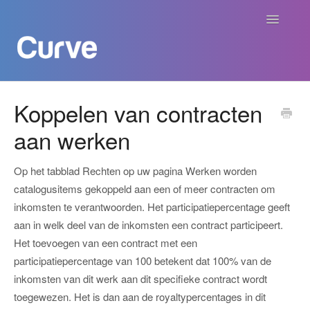
Navigatie
aan/uit
Curve Academy
Koppelen van contracten
aan werken
Curve voor Creators
Curve voor Labels
Op het tabblad Rechten op uw pagina Werken worden
catalogusitems gekoppeld aan een of meer contracten om
Curve voor Publishers
inkomsten te verantwoorden. Het participatiepercentage geeft
aan in welk deel van de inkomsten een contract participeert.
Betalingen
Het toevoegen van een contract met een
participatiepercentage van 100 betekent dat 100% van de
Contact
inkomsten van dit werk aan dit specifieke contract wordt
toegewezen. Het is dan aan de royaltypercentages in dit