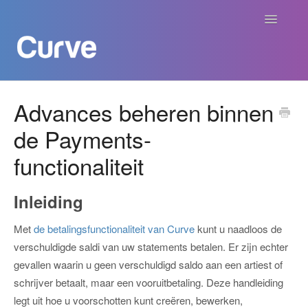
Navigatie
aan/uit
Curve Academy
Advances beheren binnen
de Payments-
Curve voor Creators
functionaliteit
Curve voor Labels
Inleiding
Curve voor Publishers
Met
de betalingsfunctionaliteit van Curve
kunt u naadloos de
Betalingen
verschuldigde saldi van uw statements betalen. Er zijn echter
gevallen waarin u geen verschuldigd saldo aan een artiest of
Contact
schrijver betaalt, maar een vooruitbetaling. Deze handleiding
legt uit hoe u voorschotten kunt creëren, bewerken,