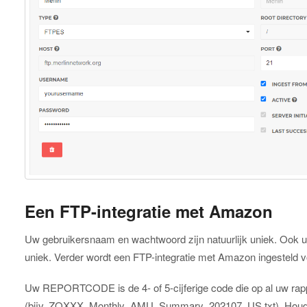
Een FTP-integratie met Amazon
Uw gebruikersnaam en wachtwoord zijn natuurlijk uniek. Ook 
uniek. Verder wordt een FTP-integratie met Amazon ingesteld 
Uw REPORTCODE is de 4- of 5-cijferige code die op al uw rappo
(bijv. ZQXXX_Monthly_AMU_Summary_202107_US.txt). Hou