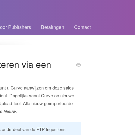
oor Publishers
Betalingen
Contact
teren via een
kunt u Curve aanwijzen om deze sales
lient. Dagelijks scant Curve op nieuwe
pload-tool. Alle nieuw geïmporteerde
ls
Nieuw
.
ls onderdeel van de FTP Ingestions