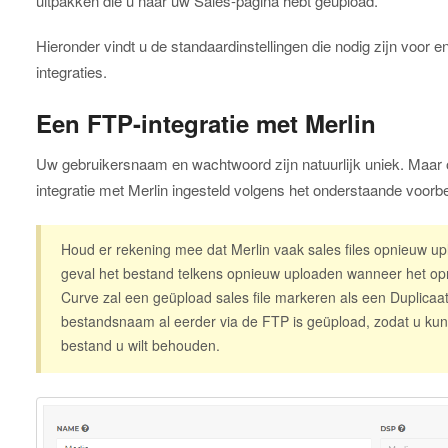
uitpakken die u naar uw Sales-pagina hebt geüpload.
Hieronder vindt u de standaardinstellingen die nodig zijn voo
integraties.
Een FTP-integratie met Merlin
Uw gebruikersnaam en wachtwoord zijn natuurlijk uniek. Maar
integratie met Merlin ingesteld volgens het onderstaande voorbe
Houd er rekening mee dat Merlin vaak sales files opnieuw upl
geval het bestand telkens opnieuw uploaden wanneer het op
Curve zal een geüpload sales file markeren als een Duplicaa
bestandsnaam al eerder via de FTP is geüpload, zodat u kunt
bestand u wilt behouden.