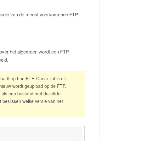
r enkele van de meest voorkomende FTP-
 over het algemeen wordt een FTP-
eld.
oadt op hun FTP. Curve zal in dit
nieuw wordt geüpload op de FTP.
t als een bestand met dezelfde
 beslissen welke versie van het