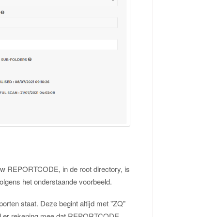
uw REPORTCODE, in de root directory, is
volgens het onderstaande voorbeeld.
rten staat. Deze begint altijd met "ZQ"
d er rekening mee dat REPORTCODE