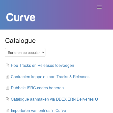
Navigatie
aan/uit
Curve Academy
Catalogue
Curve voor Creators
Curve voor Labels
Hoe Tracks en Releases toevoegen
Curve voor Publishers
Contracten koppelen aan Tracks & Releases
Dubbele ISRC-codes beheren
Betalingen
Catalogue aanmaken via DDEX ERN Deliveries ✪
Contact
Importeren van entries in Curve