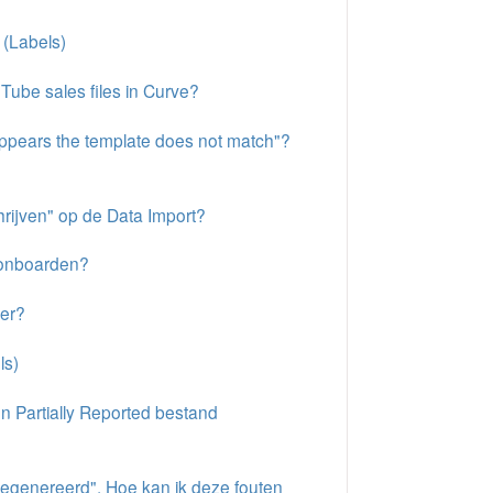
 (Labels)
Tube sales files in Curve?
appears the template does not match"?
hrijven" op de Data Import?
 onboarden?
ker?
ls)
n Partially Reported bestand
 gegenereerd". Hoe kan ik deze fouten