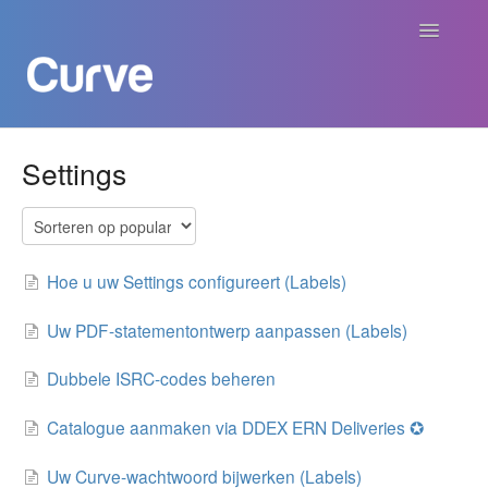
Navigatie
aan/uit
Curve Academy
Settings
Curve voor Creators
Curve voor Labels
Hoe u uw Settings configureert (Labels)
Curve voor Publishers
Uw PDF-statementontwerp aanpassen (Labels)
Dubbele ISRC-codes beheren
Betalingen
Catalogue aanmaken via DDEX ERN Deliveries ✪
Contact
Uw Curve-wachtwoord bijwerken (Labels)