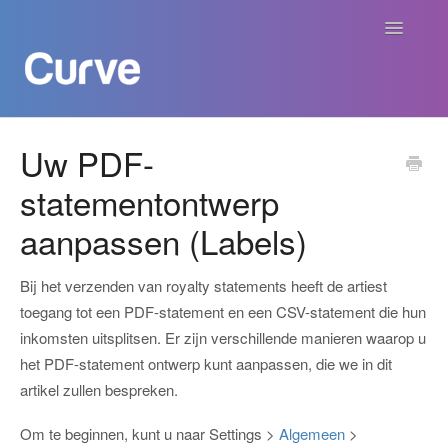
Navigatie
aan/uit
Curve Academy
Uw PDF-
statementontwerp
Curve voor Creators
aanpassen (Labels)
Curve voor Labels
Bij het verzenden van royalty statements heeft de artiest
Curve voor Publishers
toegang tot een PDF-statement en een CSV-statement die hun
inkomsten uitsplitsen. Er zijn verschillende manieren waarop u
Betalingen
het PDF-statement ontwerp kunt aanpassen, die we in dit
artikel zullen bespreken.
Contact
Om te beginnen, kunt u naar Settings >
Algemeen
>