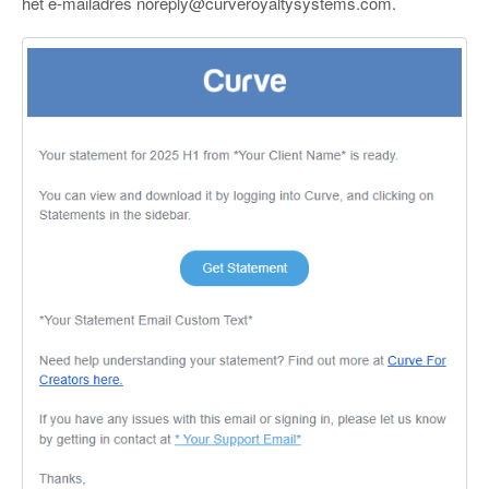
het e-mailadres
noreply@curveroyaltysystems.com
.