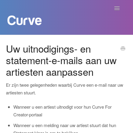
Navigatie
aan/uit
Curve Academy
Uw uitnodigings- en
statement-e-mails aan uw
Curve voor Creators
artiesten aanpassen
Curve voor Labels
Er zijn twee gelegenheden waarbij Curve een e-mail naar uw
Curve voor Publishers
artiesten stuurt.
Betalingen
Wanneer u een artiest uitnodigt voor hun Curve For
Creator-portaal
Contact
Wanneer u een melding naar uw artiest stuurt dat hun
Statement klaar is om te bekijken