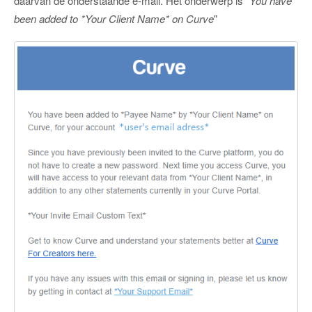
daarvan de onderstaande e-mail. Het onderwerp is "
You have
been added to *Your Client Name* on Curve
"