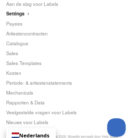
Aan de slag voor Labels
Settings
Payees
Artiestencontracten
Catalogue
Sales
Sales Templates
Kosten
Periode- & artiestenstatements
Mechanicals
Rapporten & Data
Veelgestelde vragen voor Labels
Nieuws voor Labels
Nederlands
© Curve Royalty Systems 2026.
Mogelijk gemaakt door
Help Scout