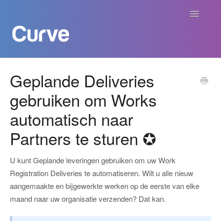
Navigatie
aan/uit
Curve Academy
Geplande Deliveries
gebruiken om Works
Curve voor Creators
automatisch naar
Curve voor Labels
Partners te sturen ✪
Curve voor Publishers
U kunt Geplande leveringen gebruiken om uw Work
Betalingen
Registration Deliveries te automatiseren. Wilt u alle nieuw
aangemaakte en bijgewerkte werken op de eerste van elke
Contact
maand naar uw organisatie verzenden? Dat kan.