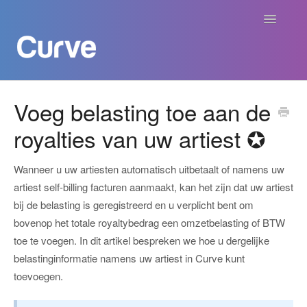
Navigatie
aan/uit
Curve Academy
Voeg belasting toe aan de
royalties van uw artiest ✪
Curve voor Creators
Curve voor Labels
Wanneer u uw artiesten automatisch uitbetaalt of namens uw
artiest self-billing facturen aanmaakt, kan het zijn dat uw artiest
Curve voor Publishers
bij de belasting is geregistreerd en u verplicht bent om
bovenop het totale royaltybedrag een omzetbelasting of BTW
Betalingen
toe te voegen. In dit artikel bespreken we hoe u dergelijke
belastinginformatie namens uw artiest in Curve kunt
Contact
toevoegen.