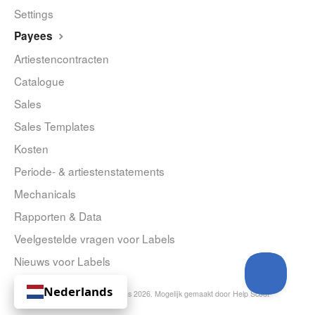
Settings
Payees
Artiestencontracten
Catalogue
Sales
Sales Templates
Kosten
Periode- & artiestenstatements
Mechanicals
Rapporten & Data
Veelgestelde vragen voor Labels
Nieuws voor Labels
Nederlands
© Curve Royalty Systems 2026.
Mogelijk gemaakt door
Help Scout