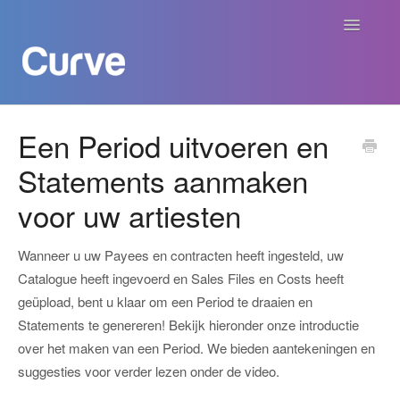
Navigatie
aan/uit
Curve Academy
Een Period uitvoeren en
Statements aanmaken
Curve voor Creators
voor uw artiesten
Curve voor Labels
Wanneer u uw Payees en contracten heeft ingesteld, uw
Curve voor Publishers
Catalogue heeft ingevoerd en Sales Files en Costs heeft
geüpload, bent u klaar om een Period te draaien en
Betalingen
Statements te genereren! Bekijk hieronder onze introductie
over het maken van een Period. We bieden aantekeningen en
Contact
suggesties voor verder lezen onder de video.