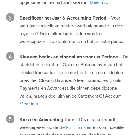
opgenomen in uw halfjaarlijkse run.
Meer info
3
Specificeer het Jaar & Accounting Period
– Voor
welk jaar en welk semester/kwartaal/maand zijn deze
royalties? Deze afkortingen zullen worden
weergegeven in de statements en het artiestenportaal.
4
Kies een begin- en einddatum voor uw Periode
– De
startdatum neemt het Opening Balance over van het
tabblad transacties op de contracten en de einddatum
boekt het Closing Balance. Alleen transacties (zoals
Payments en Advances) die binnen deze tijdzone
vallen, maken deel uit van de Statement Of Account.
Meer info
5
Kies een Accounting Date
– Deze datum wordt
weergegeven op de
Self-Bill invoices
en komt idealiter
overeen met de dag waarop u van plan bent uw